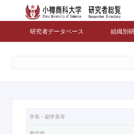
研究者データベース
組織別
学長・副学長等
商学部