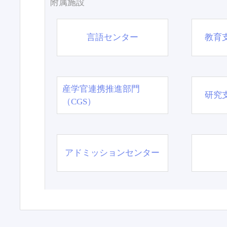
附属施設
言語センター
教育
産学官連携推進部門
研究
（CGS）
アドミッションセンター