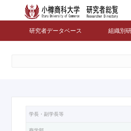
研究者データベース
組織別
学長・副学長等
商学部