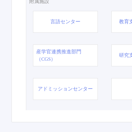
附属施設
言語センター
教育
産学官連携推進部門
研究
（CGS）
アドミッションセンター