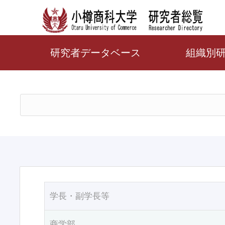
研究者データベース
組織別
学長・副学長等
商学部