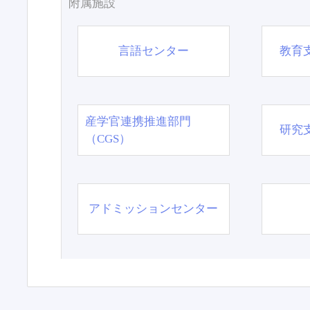
附属施設
言語センター
教育
産学官連携推進部門
研究
（CGS）
アドミッションセンター