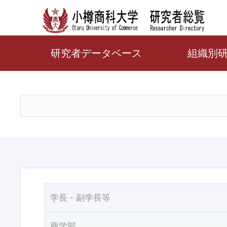
研究者データベース
組織別
学長・副学長等
商学部