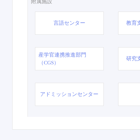
附属施設
言語センター
教育
産学官連携推進部門
研究
（CGS）
アドミッションセンター