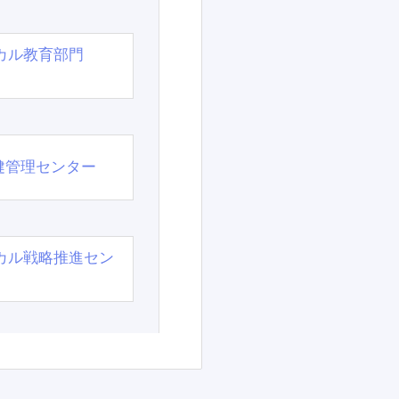
カル教育部門
）
健管理センター
カル戦略推進セン