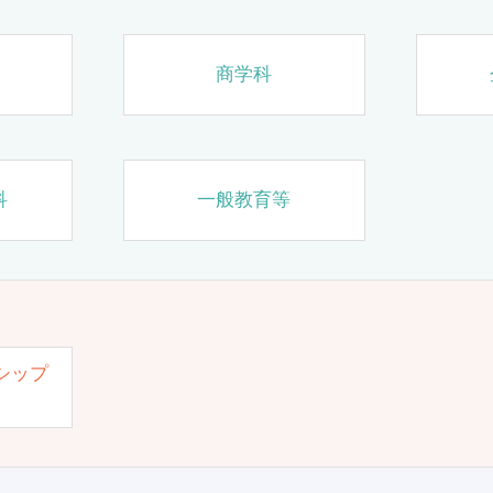
商学科
科
一般教育等
シップ