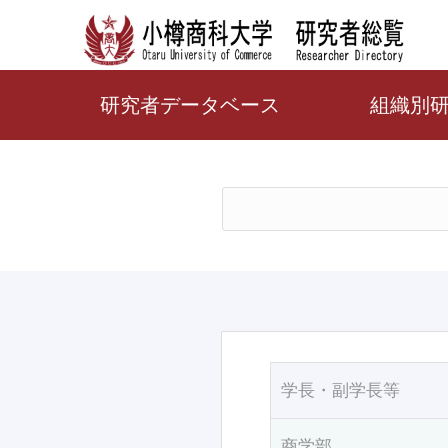
研究者データベース
組織別
学長・副学長等
商学部