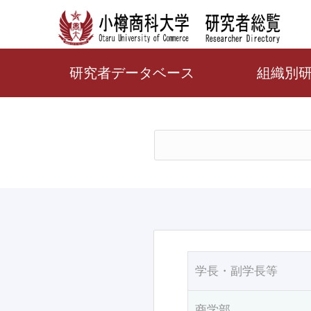
研究者データベース
組織別
学長・副学長等
商学部