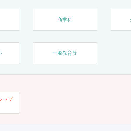
商学科
科
一般教育等
シップ