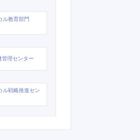
カル教育部門
）
健管理センター
カル戦略推進セン