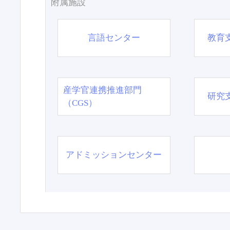
附属施設
言語センター
教育
産学官連携推進部門
研究
（CGS）
アドミッションセンター