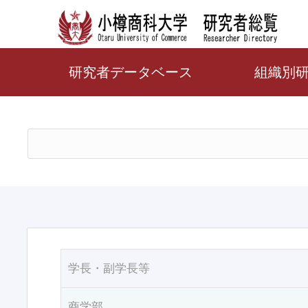
研究者データベース
組織別
学長・副学長等
商学部