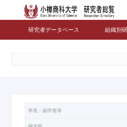
研究者データベース
組織別
学長・副学長等
商学部