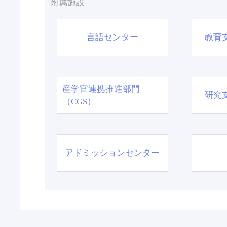
附属施設
言語センター
教育
産学官連携推進部門
研究
（CGS）
アドミッションセンター