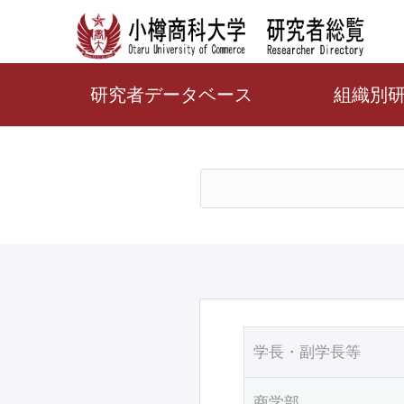
研究者データベース
組織別
学長・副学長等
商学部