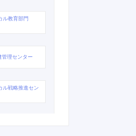
カル教育部門
）
健管理センター
カル戦略推進セン