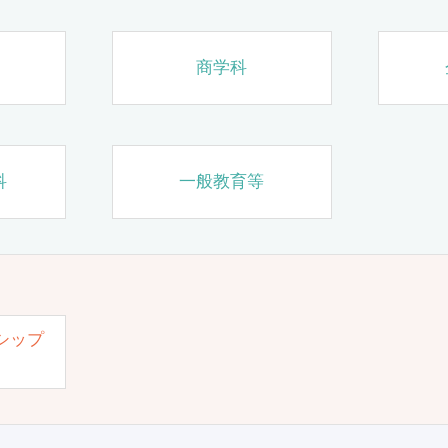
商学科
科
一般教育等
シップ