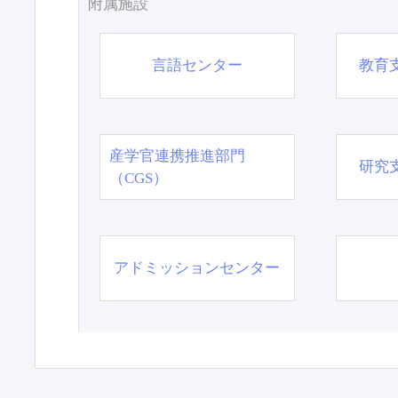
附属施設
言語センター
教育
産学官連携推進部門
研究
（CGS）
アドミッションセンター