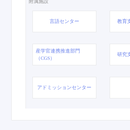
附属施設
言語センター
教育
産学官連携推進部門
研究
（CGS）
アドミッションセンター