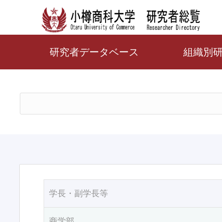
研究者データベース
組織別
学長・副学長等
商学部