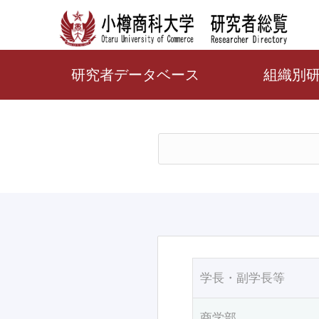
研究者データベース
組織別
学長・副学長等
商学部