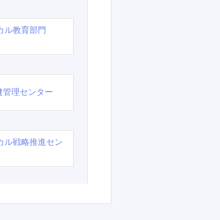
カル教育部門
）
健管理センター
カル戦略推進セン