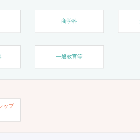
商学科
科
一般教育等
シップ