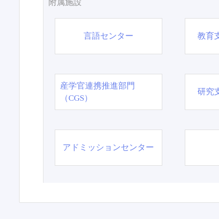
附属施設
言語センター
教育
産学官連携推進部門
研究
（CGS）
アドミッションセンター