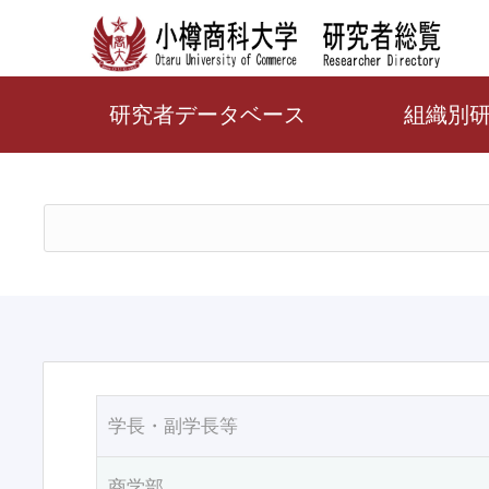
研究者データベース
組織別
学長・副学長等
商学部