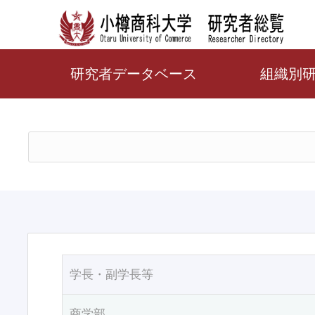
研究者データベース
組織別
学長・副学長等
商学部