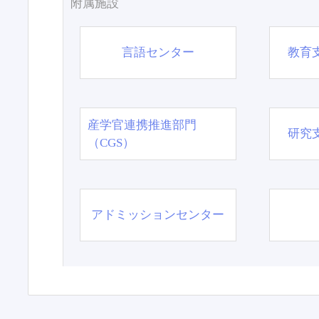
附属施設
言語センター
教育
産学官連携推進部門
研究
（CGS）
アドミッションセンター