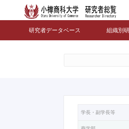
研究者データベース
組織別
学長・副学長等
商学部