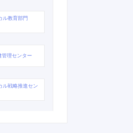
カル教育部門
）
健管理センター
カル戦略推進セン