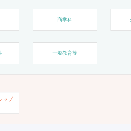
商学科
科
一般教育等
シップ