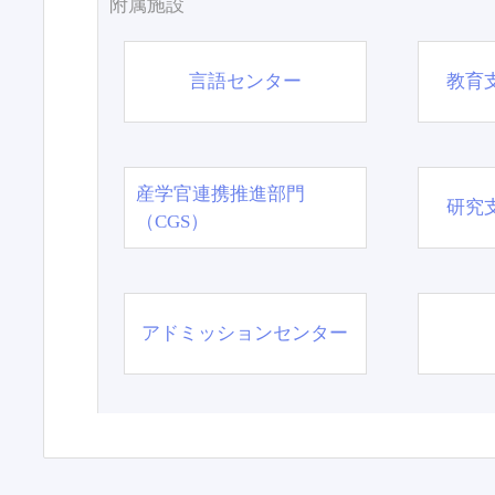
附属施設
言語センター
教育
産学官連携推進部門
研究
（CGS）
アドミッションセンター