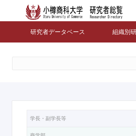
研究者データベース
組織別
学長・副学長等
商学部