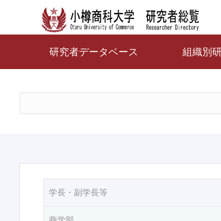
研究者データベース
組織別
学長・副学長等
商学部