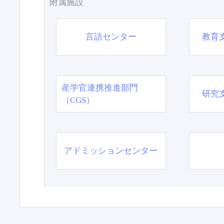
附属施設
言語センター
教育
産学官連携推進部門
研究
（CGS）
アドミッションセンター