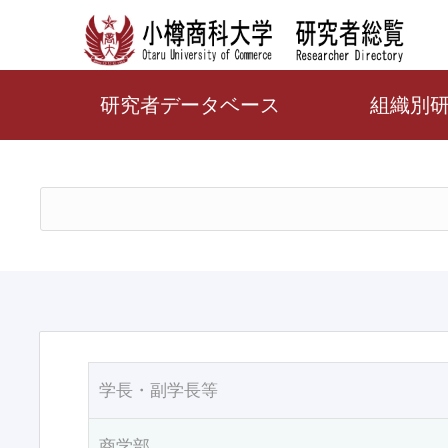
研究者データベース
組織別
学長・副学長等
商学部