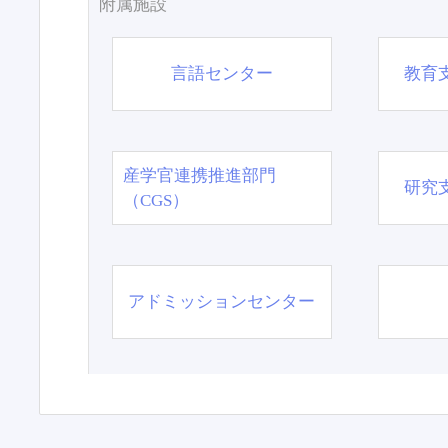
附属施設
言語センター
教育
産学官連携推進部門
研究
（CGS）
アドミッションセンター