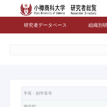
研究者データベース
組織別
学長・副学長等
商学部