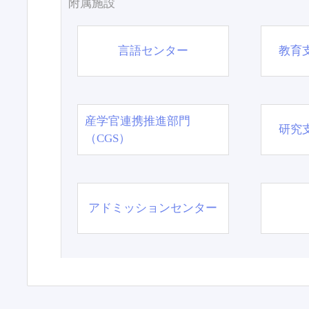
附属施設
言語センター
教育
産学官連携推進部門
研究
（CGS）
アドミッションセンター