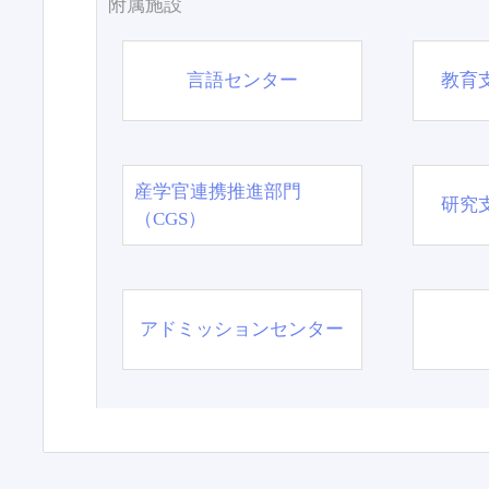
附属施設
言語センター
教育
産学官連携推進部門
研究
（CGS）
アドミッションセンター