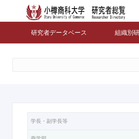
研究者データベース
組織別
学長・副学長等
商学部