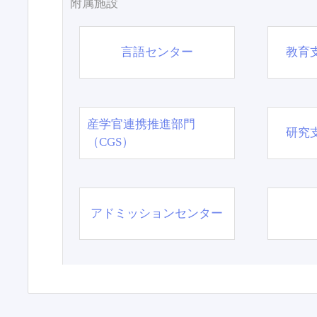
附属施設
言語センター
教育
産学官連携推進部門
研究
（CGS）
アドミッションセンター