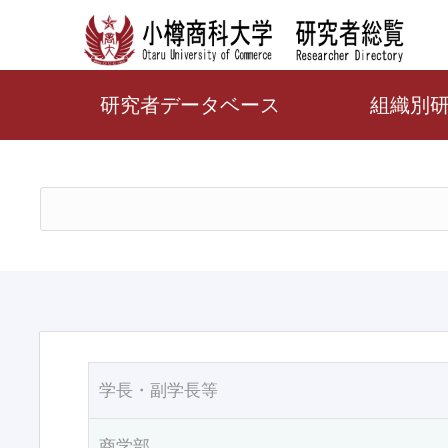
研究者データベース
組織別
学長・副学長等
商学部