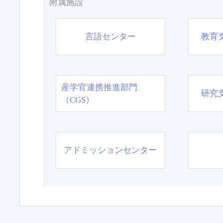
附属施設
言語センター
教育
産学官連携推進部門
研究
（CGS）
アドミッションセンター