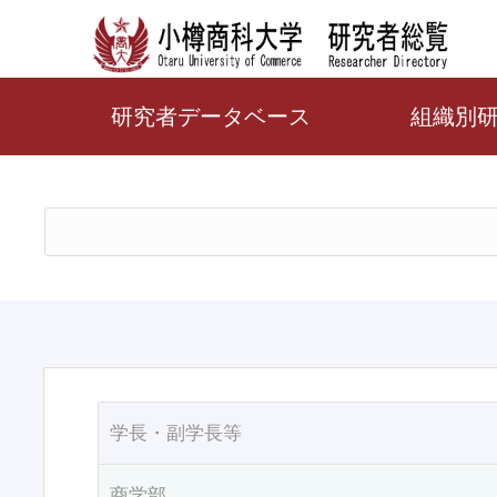
研究者データベース
組織別
学長・副学長等
商学部