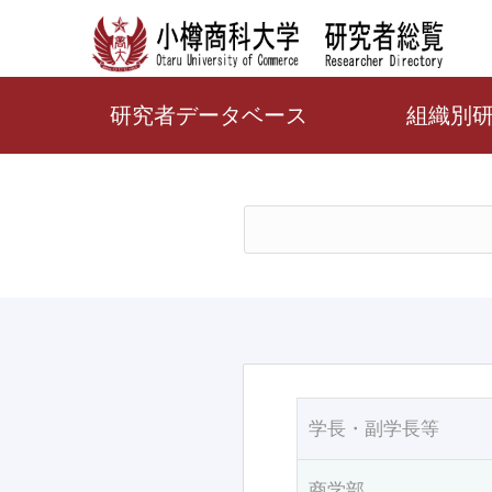
研究者データベース
組織別
学長・副学長等
商学部