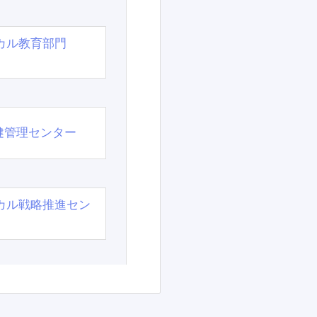
カル教育部門
）
健管理センター
カル戦略推進セン