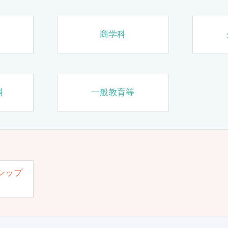
商学科
科
一般教育等
シップ