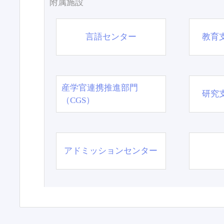
附属施設
言語センター
教育
産学官連携推進部門
研究
（CGS）
アドミッションセンター