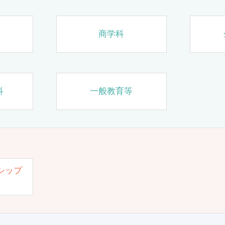
商学科
科
一般教育等
シップ