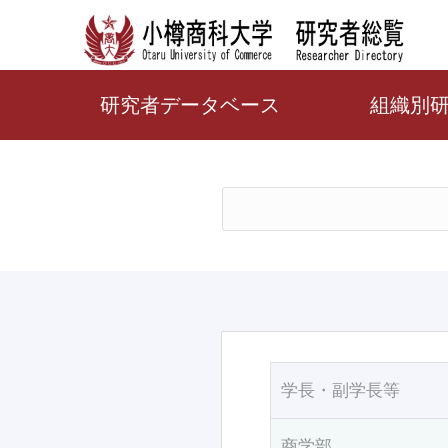
研究者データベース
組織別
学長・副学長等
商学部