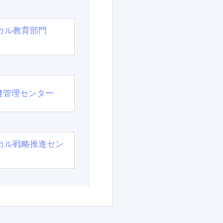
カル教育部門
）
健管理センター
カル戦略推進セン