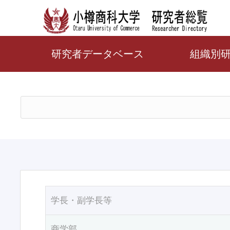
研究者データベース
組織別
学長・副学長等
商学部