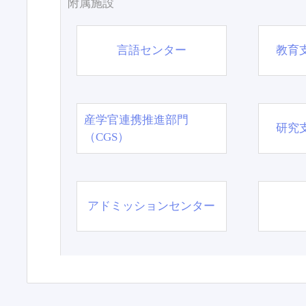
附属施設
言語センター
教育
産学官連携推進部門
研究
（CGS）
アドミッションセンター