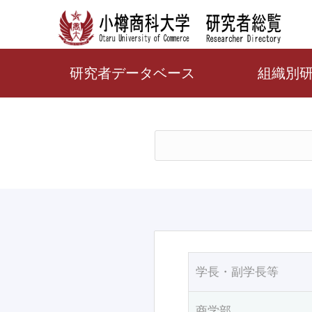
研究者データベース
組織別
学長・副学長等
商学部