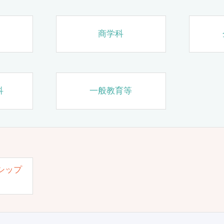
商学科
科
一般教育等
シップ