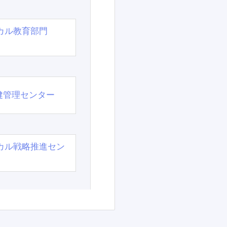
カル教育部門
）
健管理センター
カル戦略推進セン