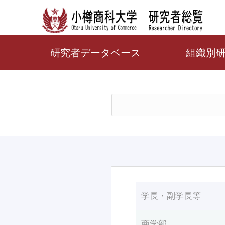
研究者データベース
組織別
学長・副学長等
商学部