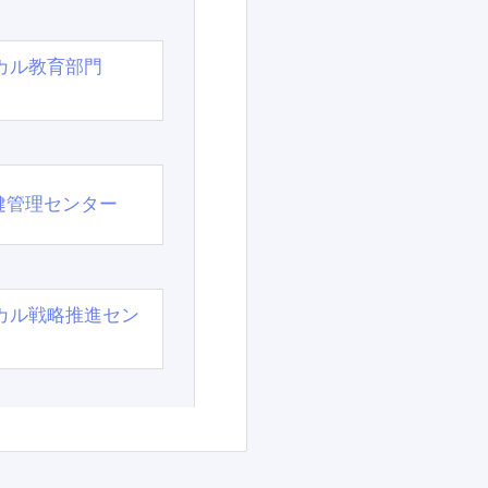
カル教育部門
）
健管理センター
カル戦略推進セン