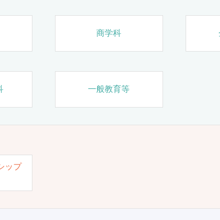
商学科
科
一般教育等
シップ