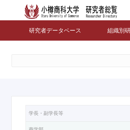
研究者データベース
組織別
学長・副学長等
商学部