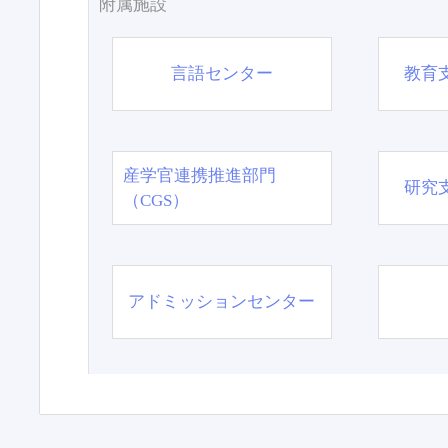
附属施設
言語センター
教育
産学官連携推進部門
研究
（CGS）
アドミッションセンター