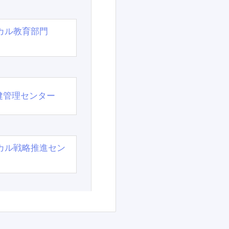
カル教育部門
）
健管理センター
カル戦略推進セン