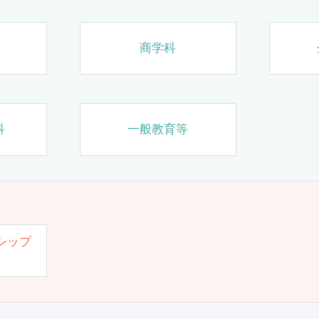
商学科
科
一般教育等
シップ