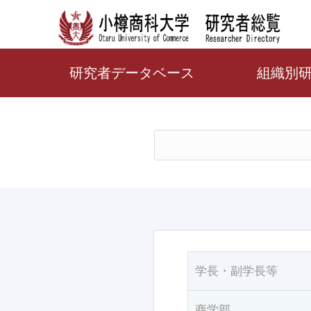
研究者データベース
組織別
学長・副学長等
商学部