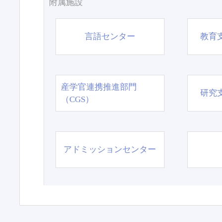
附属施設
言語センター
教育
産学官連携推進部門
研究
（CGS）
アドミッションセンター