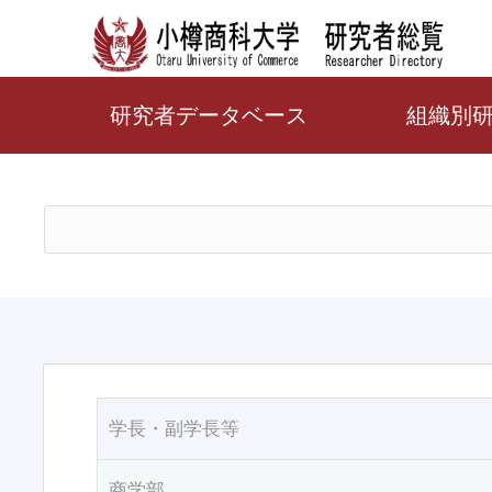
研究者データベース
組織別
学長・副学長等
商学部