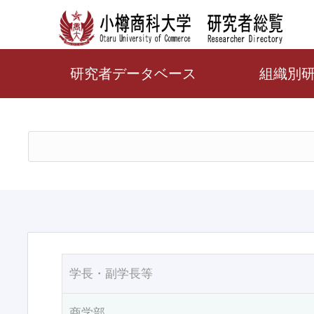
研究者データベース
組織別
学長・副学長等
商学部