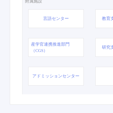
附属施設
言語センター
教育
産学官連携推進部門
研究
（CGS）
アドミッションセンター