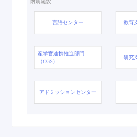
附属施設
言語センター
教育
産学官連携推進部門
研究
（CGS）
アドミッションセンター