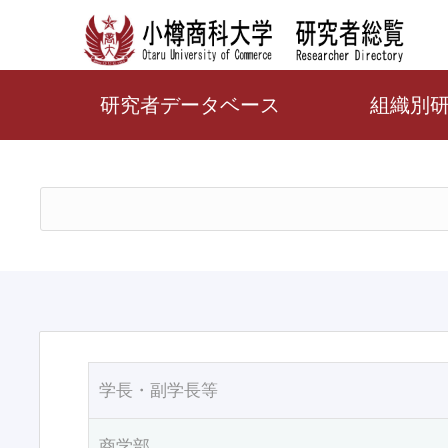
研究者データベース
組織別
学長・副学長等
商学部