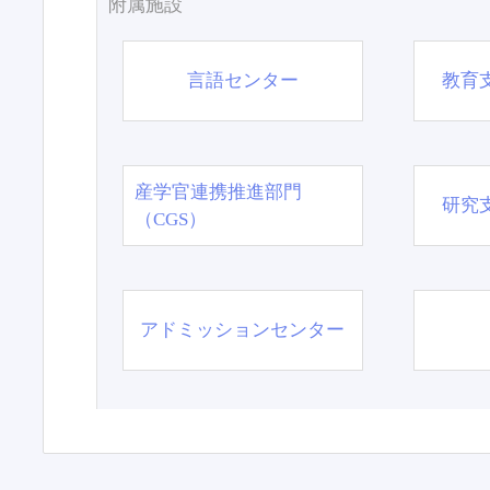
附属施設
言語センター
教育
産学官連携推進部門
研究
（CGS）
アドミッションセンター