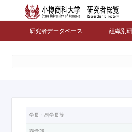
研究者データベース
組織別
学長・副学長等
商学部