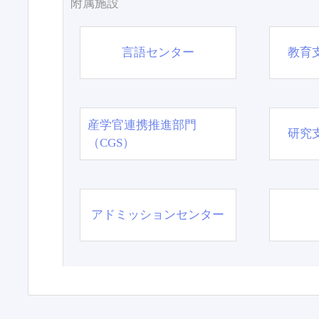
附属施設
言語センター
教育
産学官連携推進部門
研究
（CGS）
アドミッションセンター