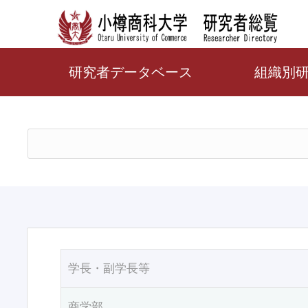
研究者データベース
組織別
学長・副学長等
商学部