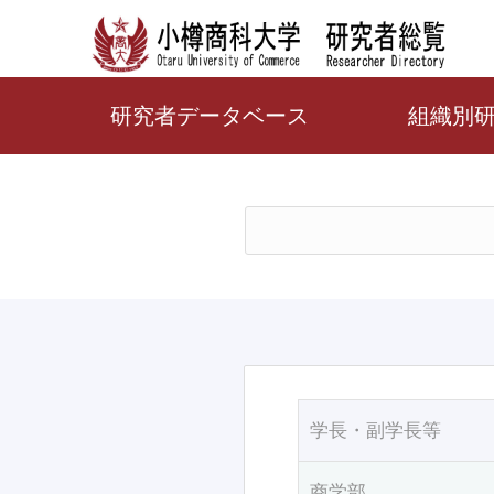
研究者データベース
組織別
学長・副学長等
商学部