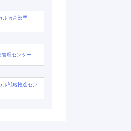
カル教育部門
）
健管理センター
カル戦略推進セン