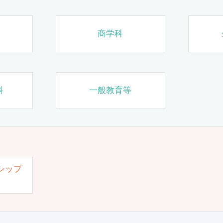
商学科
科
一般教育等
シップ