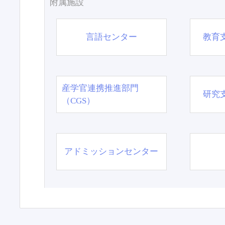
附属施設
言語センター
教育
産学官連携推進部門
研究
（CGS）
アドミッションセンター