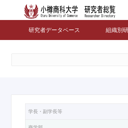
研究者データベース
組織別
学長・副学長等
商学部