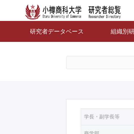
研究者データベース
組織別
学長・副学長等
商学部