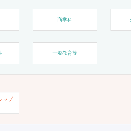
商学科
科
一般教育等
シップ