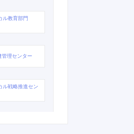
カル教育部門
）
健管理センター
カル戦略推進セン