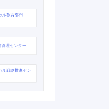
カル教育部門
）
健管理センター
カル戦略推進セン