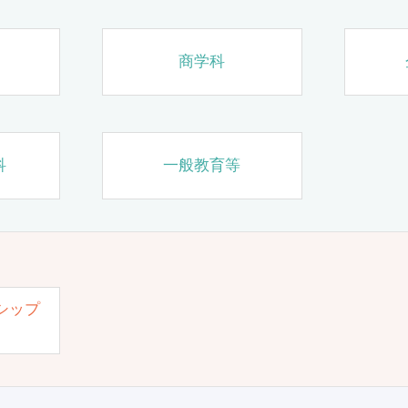
商学科
科
一般教育等
シップ