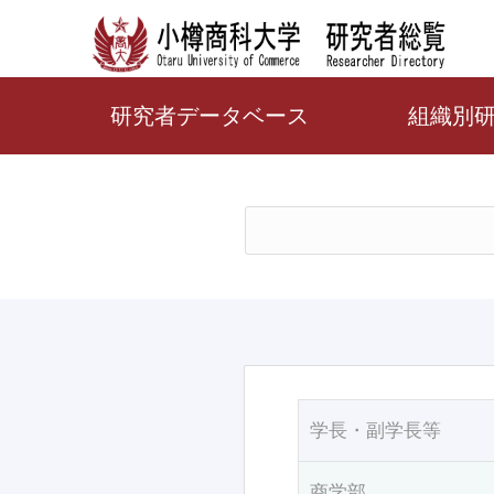
研究者データベース
組織別
学長・副学長等
商学部