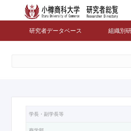
研究者データベース
組織別
学長・副学長等
商学部