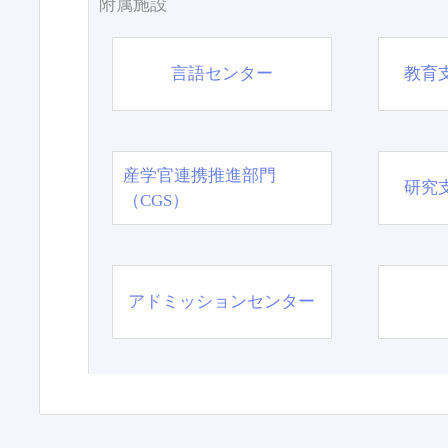
附属施設
言語センター
教育
産学官連携推進部門
研究
（CGS）
アドミッションセンター