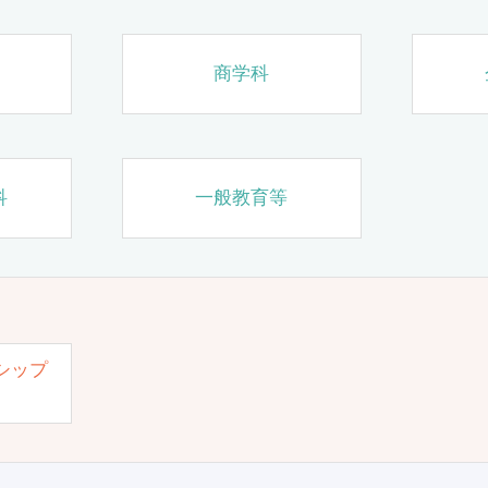
商学科
科
一般教育等
シップ