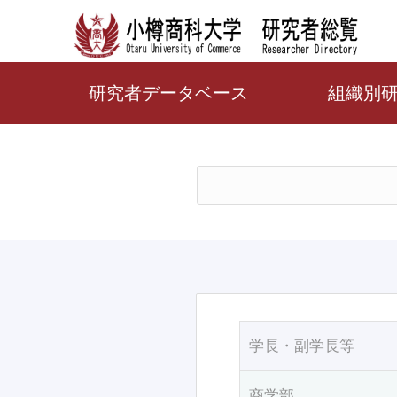
研究者データベース
組織別
学長・副学長等
商学部