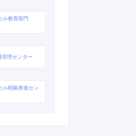
カル教育部門
）
健管理センター
カル戦略推進セン