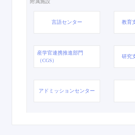
附属施設
言語センター
教育
産学官連携推進部門
研究
（CGS）
アドミッションセンター