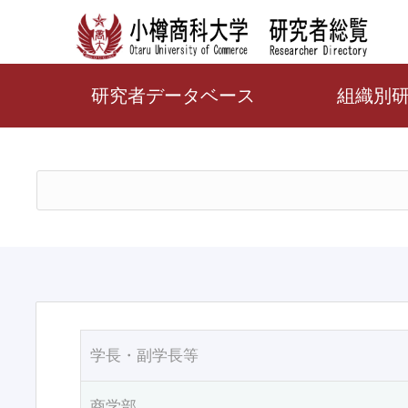
研究者データベース
組織別
学長・副学長等
商学部