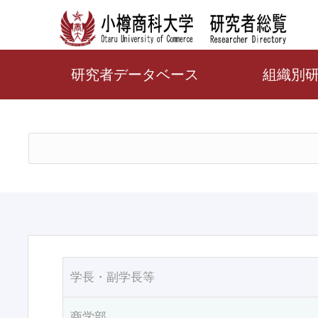
研究者データベース
組織別
学長・副学長等
商学部