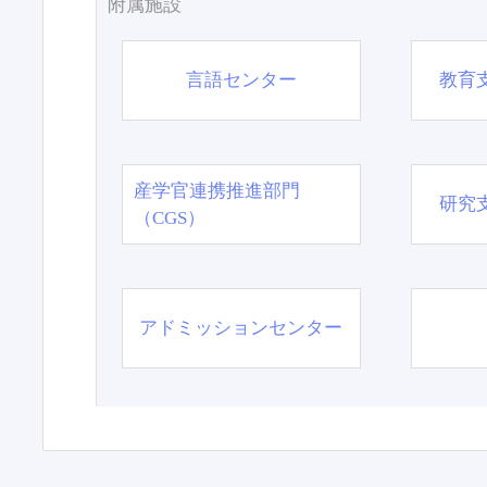
附属施設
言語センター
教育
産学官連携推進部門
研究
（CGS）
アドミッションセンター