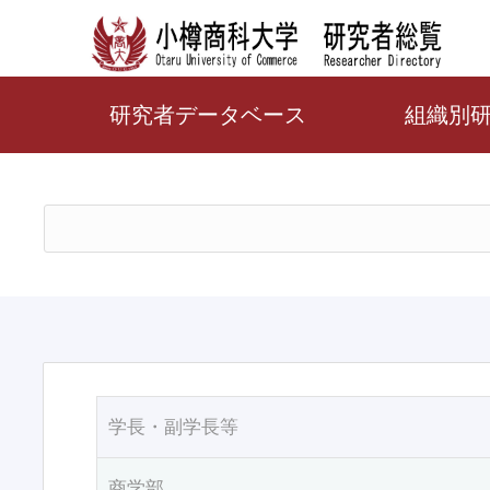
研究者データベース
組織別
学長・副学長等
商学部