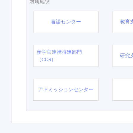
附属施設
言語センター
教育
産学官連携推進部門
研究
（CGS）
アドミッションセンター