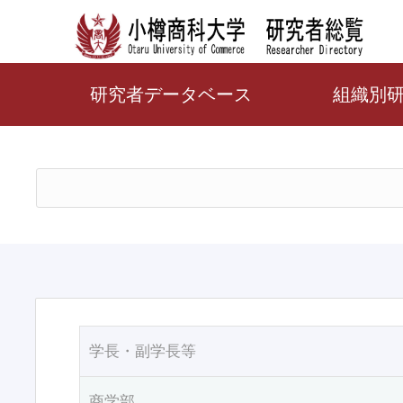
研究者データベース
組織別
学長・副学長等
商学部