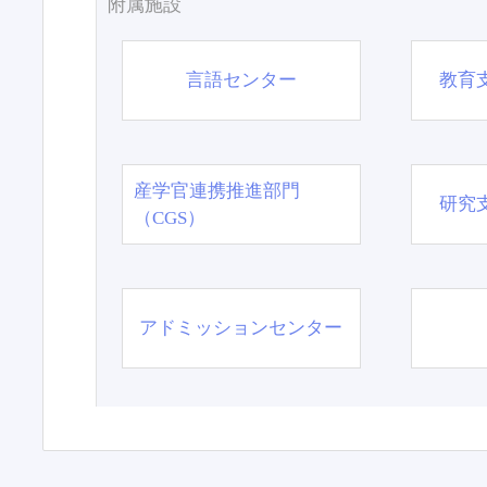
附属施設
言語センター
教育
産学官連携推進部門
研究
（CGS）
アドミッションセンター