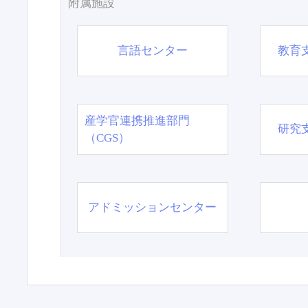
附属施設
言語センター
教育
産学官連携推進部門
研究
（CGS）
アドミッションセンター