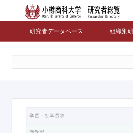
研究者データベース
組織別
学長・副学長等
商学部