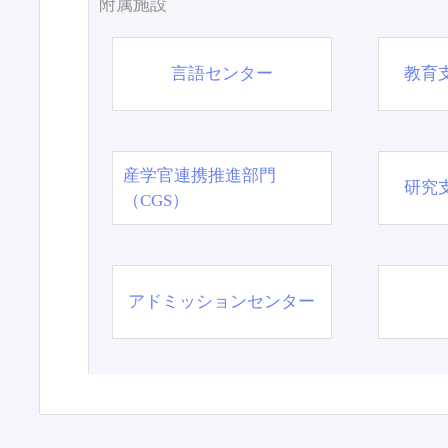
附属施設
言語センター
教育
産学官連携推進部門
研究
（CGS）
アドミッションセンター