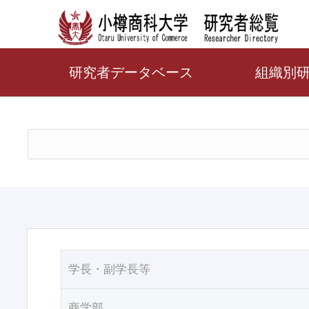
研究者データベース
組織別
学長・副学長等
商学部