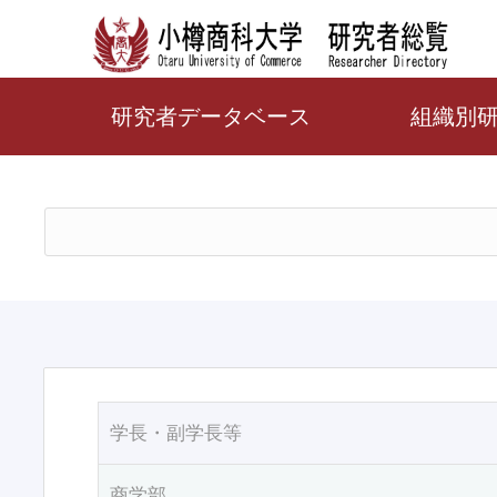
研究者データベース
組織別
学長・副学長等
商学部