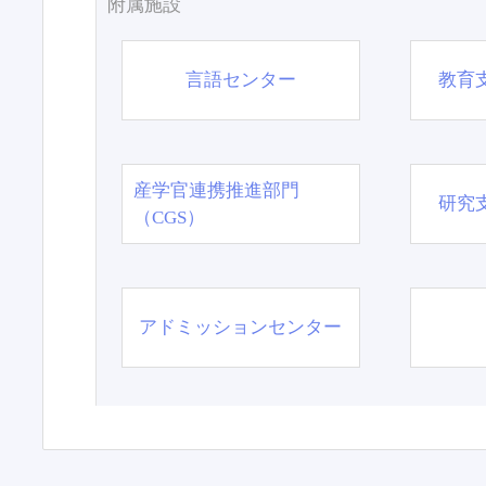
附属施設
言語センター
教育
産学官連携推進部門
研究
（CGS）
アドミッションセンター