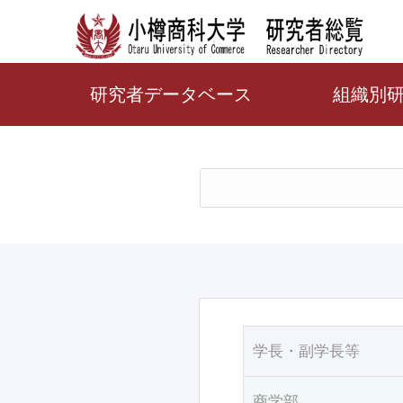
研究者データベース
組織別
学長・副学長等
商学部