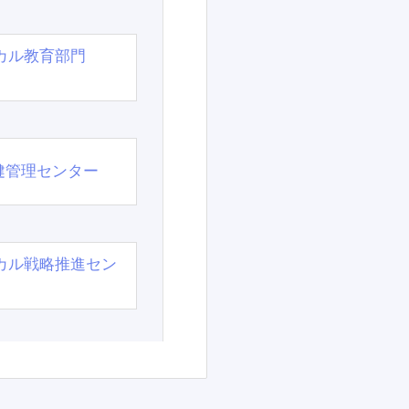
カル教育部門
）
健管理センター
カル戦略推進セン