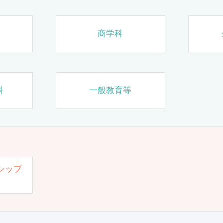
商学科
科
一般教育等
シップ