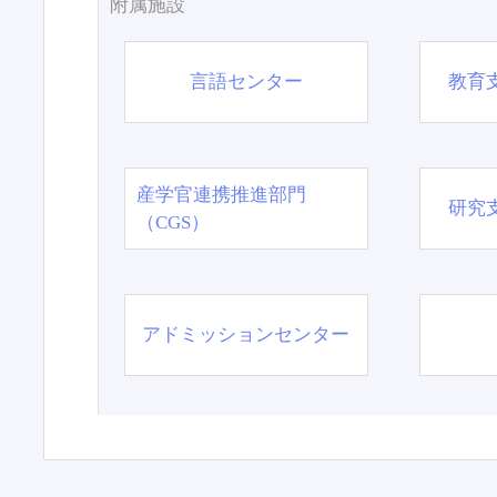
附属施設
言語センター
教育
産学官連携推進部門
研究
（CGS）
アドミッションセンター