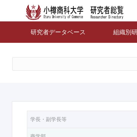
研究者データベース
組織別
学長・副学長等
商学部